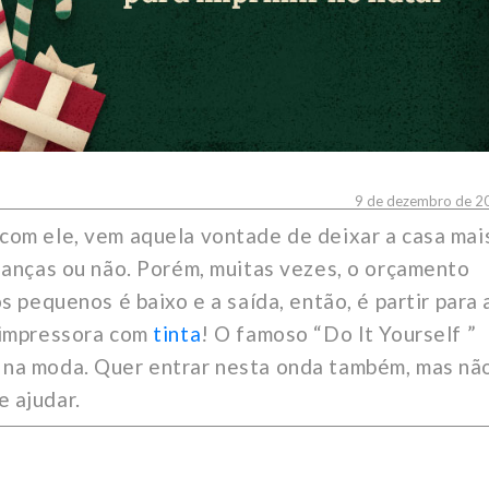
9 de dezembro de 2
 com ele, vem aquela vontade de deixar a casa mai
rianças ou não. Porém, muitas vezes, o orçamento
os pequenos é baixo e a saída, então, é partir para 
a impressora com
tinta
! O famoso “Do It Yourself ”
 na moda. Quer entrar nesta onda também, mas nã
e ajudar.