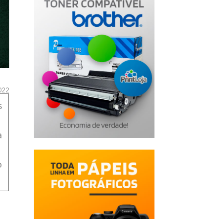
022
s
a
o