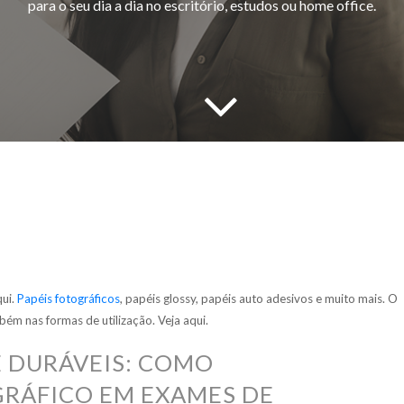
para o seu dia a dia no escritório, estudos ou home office.
qui.
Papéis fotográficos
, papéis glossy, papéis auto adesivos e muito mais. O
ém nas formas de utilização. Veja aqui.
E DURÁVEIS: COMO
GRÁFICO EM EXAMES DE