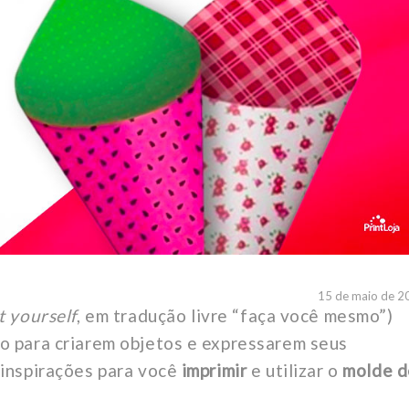
15 de maio de 2
t yourself
, em tradução livre “faça você mesmo”)
o para criarem objetos e expressarem seus
 inspirações para você
imprimir
e utilizar o
molde d