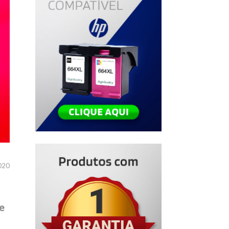
020
e