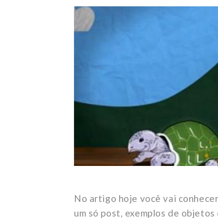
No artigo hoje você vai conhece
um só post, exemplos de objetos