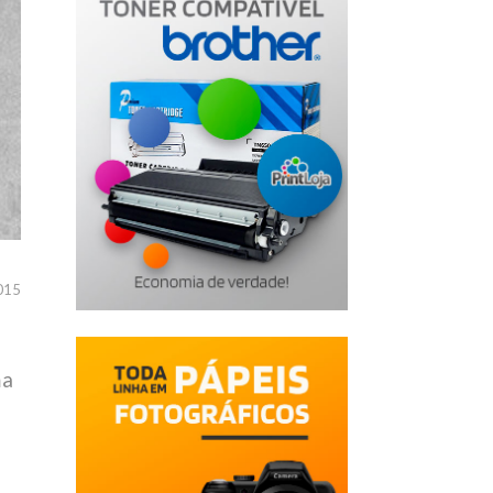
015
ma