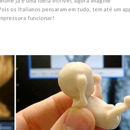
hone já é uma ideia incrível, agora imagine
ois os Italianos pensaram em tudo, tem até um ap
impressora funcionar!