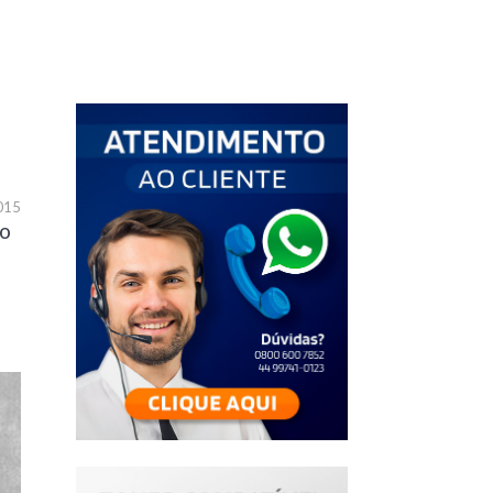
015
 o