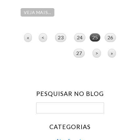
VEJA MAIS…
«
<
23
24
25
26
27
>
»
PESQUISAR NO BLOG
CATEGORIAS