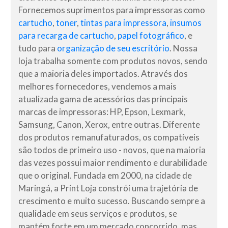
Fornecemos suprimentos para impressoras como
cartucho
,
toner
,
tintas para impressora
,
insumos
para recarga de cartucho
,
papel fotográfico
, e
tudo para
organização de seu escritório
. Nossa
loja trabalha somente com produtos novos, sendo
que a maioria deles importados. Através dos
melhores fornecedores, vendemos a mais
atualizada gama de acessórios das principais
marcas de impressoras: HP, Epson, Lexmark,
Samsung, Canon, Xerox, entre outras. Diferente
dos produtos remanufaturados, os compatíveis
são todos de primeiro uso - novos, que na maioria
das vezes possui maior rendimento e durabilidade
que o original. Fundada em 2000, na cidade de
Maringá, a Print Loja constrói uma trajetória de
crescimento e muito sucesso. Buscando sempre a
qualidade em seus serviços e produtos, se
mantém forte em um mercado concorrido, mas