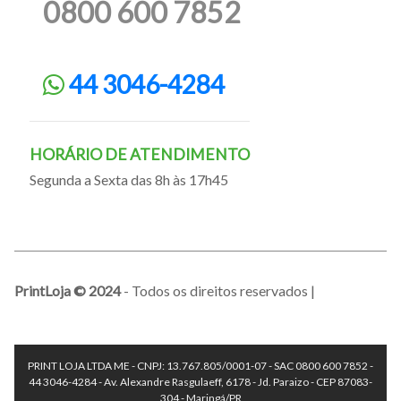
0800 600 7852
44 3046-4284
HORÁRIO DE ATENDIMENTO
Segunda a Sexta das 8h às 17h45
PrintLoja © 2024
- Todos os direitos reservados |
PRINT LOJA LTDA ME - CNPJ: 13.767.805/0001-07 - SAC 0800 600 7852 -
44 3046-4284 - Av. Alexandre Rasgulaeff, 6178 - Jd. Paraizo - CEP 87083-
304 - Maringá/PR