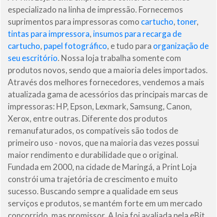
especializado na linha de impressão. Fornecemos
suprimentos para impressoras como
cartucho
,
toner
,
tintas para impressora
,
insumos para recarga de
cartucho
,
papel fotográfico
, e tudo para
organização de
seu escritório
. Nossa loja trabalha somente com
produtos novos, sendo que a maioria deles importados.
Através dos melhores fornecedores, vendemos a mais
atualizada gama de acessórios das principais marcas de
impressoras: HP, Epson, Lexmark, Samsung, Canon,
Xerox, entre outras. Diferente dos produtos
remanufaturados, os compatíveis são todos de
primeiro uso - novos, que na maioria das vezes possui
maior rendimento e durabilidade que o original.
Fundada em 2000, na cidade de Maringá, a Print Loja
constrói uma trajetória de crescimento e muito
sucesso. Buscando sempre a qualidade em seus
serviços e produtos, se mantém forte em um mercado
concorrido, mas promissor. A loja foi avaliada pela eBit