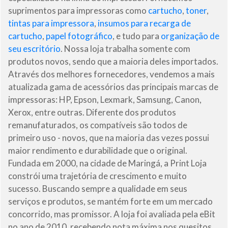
suprimentos para impressoras como
cartucho
,
toner
,
tintas para impressora
,
insumos para recarga de
cartucho
,
papel fotográfico
, e tudo para
organização de
seu escritório
. Nossa loja trabalha somente com
produtos novos, sendo que a maioria deles importados.
Através dos melhores fornecedores, vendemos a mais
atualizada gama de acessórios das principais marcas de
impressoras: HP, Epson, Lexmark, Samsung, Canon,
Xerox, entre outras. Diferente dos produtos
remanufaturados, os compatíveis são todos de
primeiro uso - novos, que na maioria das vezes possui
maior rendimento e durabilidade que o original.
Fundada em 2000, na cidade de Maringá, a Print Loja
constrói uma trajetória de crescimento e muito
sucesso. Buscando sempre a qualidade em seus
serviços e produtos, se mantém forte em um mercado
concorrido, mas promissor. A loja foi avaliada pela eBit
no ano de 2010, recebendo nota máxima nos quesitos