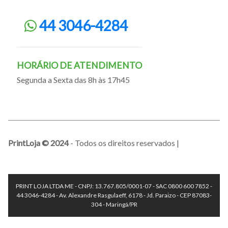
44 3046-4284
HORÁRIO DE ATENDIMENTO
Segunda a Sexta das 8h às 17h45
PrintLoja © 2024
- Todos os direitos reservados |
PRINT LOJA LTDA ME - CNPJ: 13.767.805/0001-07 - SAC 0800 600 7852 -
44 3046-4284 - Av. Alexandre Rasgulaeff, 6178 - Jd. Paraizo - CEP 87083-
304 - Maringá/PR
.