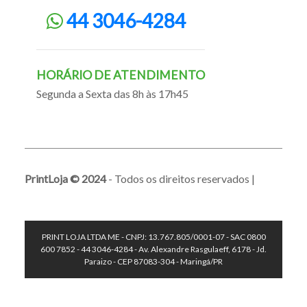
44 3046-4284
HORÁRIO DE ATENDIMENTO
Segunda a Sexta das 8h às 17h45
PrintLoja © 2024
- Todos os direitos reservados |
PRINT LOJA LTDA ME - CNPJ: 13.767.805/0001-07 - SAC 0800
600 7852 - 44 3046-4284 - Av. Alexandre Rasgulaeff, 6178 - Jd.
Paraizo - CEP 87083-304 - Maringá/PR
.