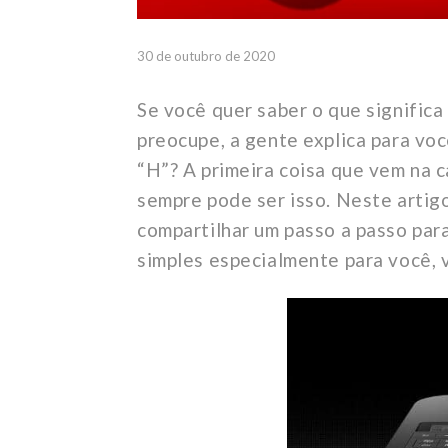
30 de outubro de 2020
Se você quer saber o que significa
preocupe, a gente explica para voc
“H”? A primeira coisa que vem na 
sempre pode ser isso. Neste artig
compartilhar um passo a passo par
simples especialmente para você, 