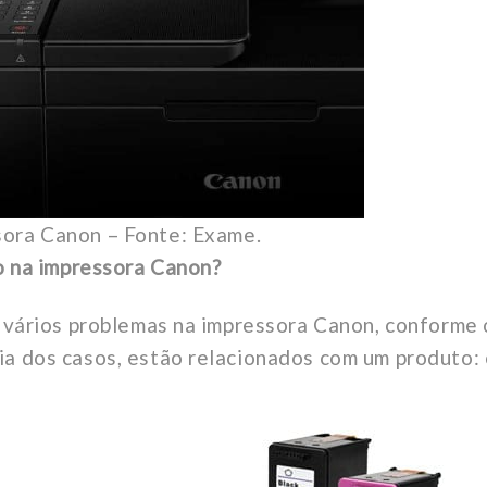
sora Canon – Fonte: Exame.
do na impressora Canon?
r vários problemas na impressora Canon, conforme 
ia dos casos, estão relacionados com um produto: