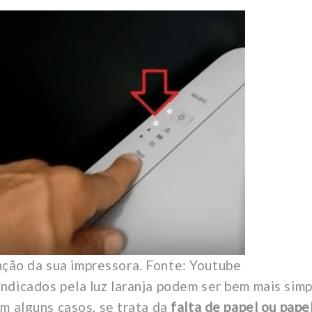
nção da sua impressora. Fonte: Youtube
ndicados pela luz laranja podem ser bem mais simp
m alguns casos, se trata da
falta de papel ou pape