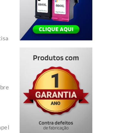
cisa
obre
apel