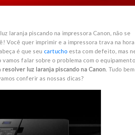
 luz laranja piscando na impressora Canon, não se
ê! Você quer imprimir e a impressora trava na hora
cabeça é que seu
cartucho
esta com defeito, mas 
o vamos falar sobre o problema com o equipamento
a
resolver luz laranja piscando na Canon
. Tudo bem
vamos conferir as nossas dicas?