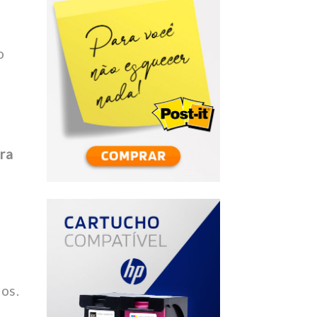
o
ora
os.