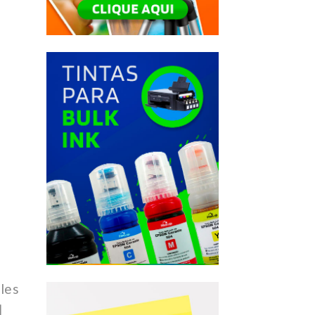
les
l