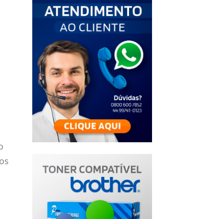
o
 os