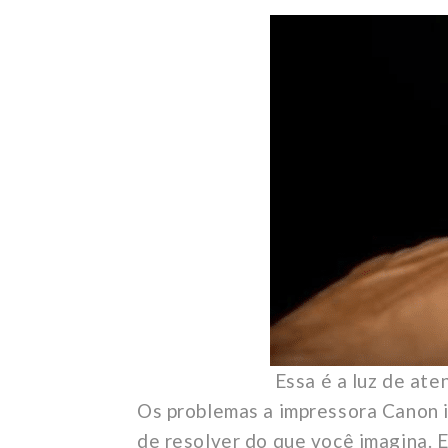
Essa é a luz de ate
Os problemas a impressora Canon i
de resolver do que você imagina. E